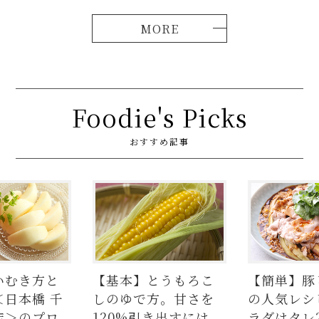
Foodie's Picks
おすすめ記事
方と
【基本】とうもろこ
【簡単】豚しゃぶ
 千
しのゆで方。甘さを
の人気レシピ4品
プロ
120%引き出すには、
ラダはタレ2種、