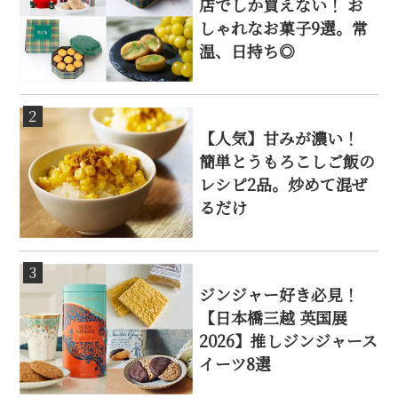
店でしか買えない！ お
しゃれなお菓子9選。常
温、日持ち◎
2
【人気】甘みが濃い！
簡単とうもろこしご飯の
レシピ2品。炒めて混ぜ
るだけ
3
ジンジャー好き必見！
【日本橋三越 英国展
2026】推しジンジャース
イーツ8選