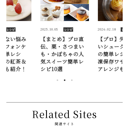
2025.10.05
2026.02.18
レシピ
レシピ
レシピ
まない悩み
【まとめ】プロ直
【プロ】失敗
シフォンケ
伝、栗・さつまい
いシュークリ
簡単レシ
も・かぼちゃの人
の簡単レシピ
気の紅茶＆
気スイーツ簡単レ
凍保存ワザや
味も紹介！
シピ10選
アレンジも必
Related Sites
関連サイト