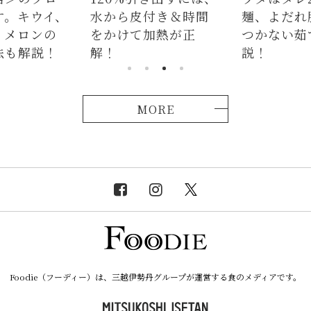
イ、
水から皮付き＆時間
麺、よだれ豚。パ
ンの
をかけて加熱が正
つかない茹で方も
説！
解！
説！
MORE
Foodie（フーディー）は、三越伊勢丹グループが運営する食のメディアです。