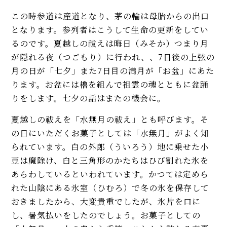
この時参道は産道となり、茅の輪は母胎からの出口
となります。参列者はこうして生命の更新をしてい
るのです。夏越しの祓えは晦日（みそか）つまり月
が隠れる夜（つごもり）に行われ、、7日後の上弦の
月の日が「七夕」また7日目の満月が「お盆」にあた
ります。お盆には櫓を組んで祖霊の魂とともに盆踊
りをします。七夕の話はまたの機会に。
夏越しの祓えを「水無月の祓え」とも呼びます。そ
の日にいただくお菓子としては「水無月」がよく知
られています。白の外郎（ういろう）地に乗せた小
豆は魔除け、白と三角形のかたちはひび割れた氷を
あらわしているといわれています。かつては定めら
れた山陰にある氷室（ひむろ）で冬の氷を保存して
おきましたから、大変貴重でしたが、氷片を口に
し、暑気払いをしたのでしょう。お菓子としての