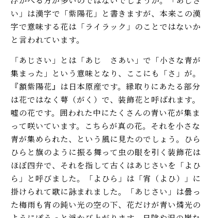
浮かべる方が多いのではないでしょうか。「あじさ
い」は漢字で「紫陽花」と書きますが、本来この漢
字で意味する花は「ライラック」のことではないか
と言われています。
「あじさい」とは「あじ さあい」で「小さな青が
集まった」という意味となり、ここにも「さ」が。
『額紫陽花』は日本原産です。縁取りにあたる部分
は花ではなく萼（がく）で、装飾花と呼ばれます。
嘘の花です。囲われた中にたくさんの青い花が集ま
って咲いています。こちらが真の花。それを小さな
青が集められた、という風に見たのでしょう。ひら
ひらと旗のように振る舞って虫の眼を引く装飾花は
ほぼ四弁で、それを指して古くはあじさいを「よひ
ら」と呼びました。「よひら」は「宵（よひ）」に
掛けられて歌に詠まれました。「あじさい」は曇っ
た梅雨も宵の鈍い光の空の下、花だけが青い燐光の
ようにぽうっと浮かび上がります。日陰や沢の崖な