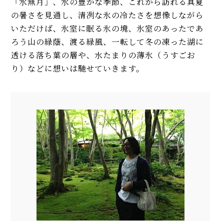
「水無月」、水の豊かな季節、これから訪れる真夏
の暑さを見通し、清冽な氷の冷たさを想像しながら
いただけば、氷室に眠る氷の塊、氷室のあったであ
ろう山の緑蔭、渡る緑風、一転して冬の凍った湖に
透ける落ち葉の層や、水たまりの薄氷（うすごお
り）などに想いは馳せていきます。