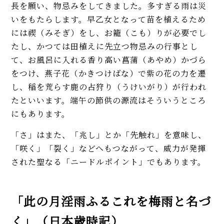
長を願い、物忌みをしてきました。多すぎる雨は災
いをもたらします。早乙女となって苗を植えるため
には禊（みそぎ）をし、お籠（こも）りが必要でし
たし、かつては田植えに先立つ物忌みの行事とし
て、お風呂に入れる香り高い菖蒲（あやめ）かづら
をつけ、燕子花（かきつけばな）で紫の花の力を遷
し、稲を荒らす鹿の占狩り（うけいがり）が行われ
たといいます。端午の節供の源流はそういうところ
にもあります。
「さ」はまた、「兆し」とか「先触れ」を意味し、
「咲く」「裂く」などへもつながって、威力が発揮
された聖なる「ニードルポイント」でもあります。
「此の月淫雨ふるこれを梅雨と名づ
く」（日本歳時記）