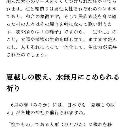
編んだ大小のリースをくくりつけられた柱が立てら
れます。柱と輪飾りは男性女性それぞれのシンボル
であり、和合の象徴です。そして民族衣装を身に纏
った村の人々はその周りを輪になって歌い踊りま
す。歌や踊りは「お囃子」ですから、「生やし」の
こと。太陽や植物の生命を囃し立て、ますます盛ん
にし、人もそれによって一体化して、生命力が賦与
されたのでしょう。
夏越しの祓え、水無月にこめられる
祈り
6月の晦（みそか）には、日本でも「夏越しの祓
え」が各地の神社で催行されますね。
「撫でもの」である人形（ひとがた）に穢れを移