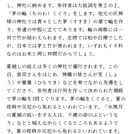
し、神社に納めます。参拝者は大祓詞を奏上の上、
「茅の輪（ちのわ）くぐり」をします。地元の氏神
様の神社では青々とした茅（すすき）の葉で輪を作
り、参道の中程に立ててあります。輪の両側には一
対で竹が結わえられます。北欧では柏や白樺でした
が、日本では茅と竹が使われます。いずれもイネ科
なのはお米と同じ仲間だからでしょう。
夏越しの祓えは多くの神社で催行されます。この
日、宮司さんをはじめ、神職の皆さんが笙（しょ
う）や篳篥（ひちりき）などを奏でながら先導をし
てくださり、参列者は行列を作って決められた順路
で茅の輪を3回くぐります。茅の輪をくぐると、夏の
疫病や災厄から免れるといわれています。「水無月
の夏越の祓いをする人は、千歳の命のぶというな
り」などと唱えながらくぐるところもあるようで
す。夏の疫病や災厄から免れるといわれています。