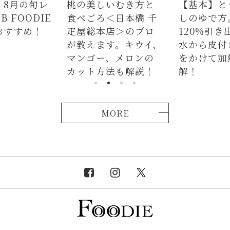
しいむき方と
【基本】とうもろこ
【簡単】
＜日本橋 千
しのゆで方。甘さを
の人気レ
本店＞のプロ
120%引き出すには、
ラダはタ
ます。キウイ、
水から皮付き＆時間
麺、よだ
ー、メロンの
をかけて加熱が正
つかない
方法も解説！
解！
説！
MORE