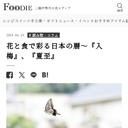
検索
レシピ
スイーツ
手土産・ギフト
ニュース・イベント
おすすめアイテム
# 読み物・コラム
2015.06.19
花と食で彩る日本の暦〜『入
梅』、『夏至』