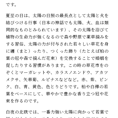
です。
夏至の日は、太陽の日照の最長点として太陽と火を
結びつける行事（日本の神話でも太陽、火、血は類
同的なものとみられています）、その太陽を浴びて
植物の生命力が強くなるので森や野原で薬草摘みを
する習俗、太陽の力が付与された若々しい草花を身
に纏（まと）ったり、つくった飾り（たとえば柏の
葉の冠や森で摘んだ花束）を交換することで婚姻を
促したりする習慣があります。この時の草花市をの
ぞくとマーガレットや、カラスノエンドウ、アカツ
メクサ、矢車菊、ルピナスなどなど。赤、紫、ピン
ク、白、青、黄色、色とりどりです。柏や白樺の若
葉をベースにして、華やかで豊かな香り立つ冠や花
束を作るのです。
白夜の北欧では、一番力強い太陽に向かって若葉で