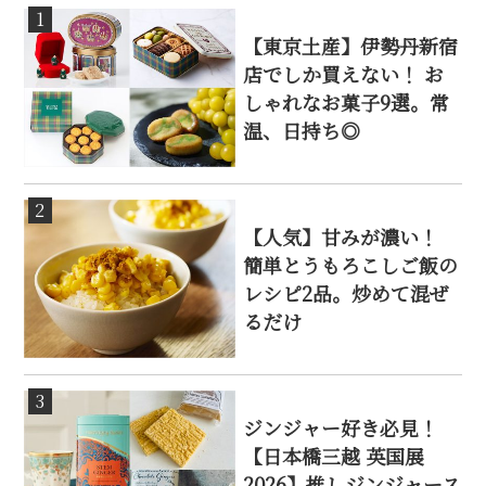
1
【東京土産】伊勢丹新宿
店でしか買えない！ お
しゃれなお菓子9選。常
温、日持ち◎
2
【人気】甘みが濃い！
簡単とうもろこしご飯の
レシピ2品。炒めて混ぜ
るだけ
3
ジンジャー好き必見！
【日本橋三越 英国展
2026】推しジンジャース