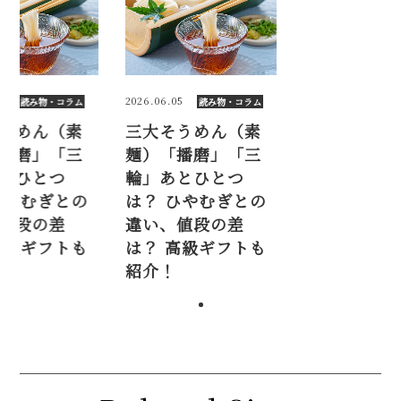
6.05
2026.06.05
読み物・コラム
読み物・コラム
そうめん（素
三大そうめん（素
「播磨」「三
麺）「播磨」「三
あとひとつ
輪」あとひとつ
 ひやむぎとの
は？ ひやむぎとの
、値段の差
違い、値段の差
 高級ギフトも
は？ 高級ギフトも
！
紹介！