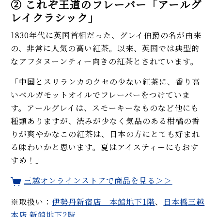
② これぞ王道のフレーバー「アールグ
レイクラシック」
1830年代に英国首相だった、グレイ伯爵の名が由来
の、非常に人気の高い紅茶。以来、英国では典型的
なアフタヌーンティー向きの紅茶とされています。
「中国とスリランカのクセの少ない紅茶に、香り高
いベルガモットオイルでフレーバーをつけていま
す。アールグレイは、スモーキーなものなど他にも
種類ありますが、渋みが少なく気品のある柑橘の香
りが爽やかなこの紅茶は、日本の方にとても好まれ
る味わいかと思います。夏はアイスティーにもおす
すめ！」
三越オンラインストアで商品を見る＞＞
※取扱い：
伊勢丹新宿店 本館地下1階
、
日本橋三越
本店 新館地下2階