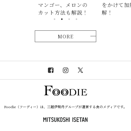
、メロンの
をかけて加熱が正
つかない茹
法も解説！
解！
説！
MORE
Foodie（フーディー）は、三越伊勢丹グループが運営する食のメディアです。