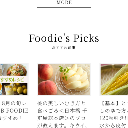
Foodie's Picks
おすすめ記事
いむき方と
【基本】とうもろこ
【簡単】豚
＜日本橋 千
しのゆで方。甘さを
の人気レシ
店＞のプロ
120%引き出すには、
ラダはタレ
す。キウイ、
水から皮付き＆時間
麺、よだれ