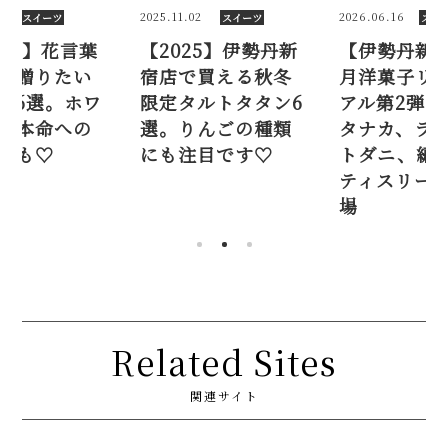
2
2026.06.16
2026.02.27
スイーツ
スイーツ
スイ
25】伊勢丹新
【伊勢丹新宿店】6
【2026春
買える秋冬
月洋菓子リニュー
とともに贈
ルトタタン6
アル第2弾！ カフェ
スイーツ6選
んごの種類
タナカ、ラトリエ
イトデー本
目です♡
トダニ、編集型パ
お返しにも
ティスリーが新登
場
Related Sites
関連サイト