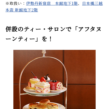
※取扱い：
伊勢丹新宿店 本館地下1階
、
日本橋三越
本店 新館地下2階
併設のティー・サロンで「アフタヌ
ーンティー」を！