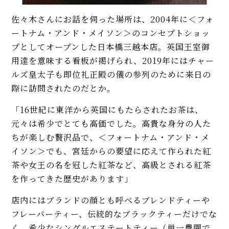
佐々木さんにお話を伺った場所は、2004年に＜フォ
ートナム・アンド・メイソン＞のコンセプトショッ
プとしてオープンした日本橋三越本店。英国王室御
用達を意味する看板が掲げられ、2019年にはチャー
ルズ皇太子も即位礼正殿の儀の参列のために来日の
際に訪問されたのだとか。
「16世紀に東洋から英国にもたらされたお茶は、
元々は希少でとても高価でした。高貴な身分の人た
ちが楽しむ贅沢品で、＜フォートナム・アンド・メ
イソン＞でも、宮廷からの要望に応えて作られた紅
茶や女王の名を冠した紅茶など、高級とされる紅茶
を作ってきた歴史があります」
店内にはブランドの顔とも呼べるブレンドティーや
フレーバーティー、伝統的なブラックティーだけでな
く、希少なシングルエステートティー（単一農園で