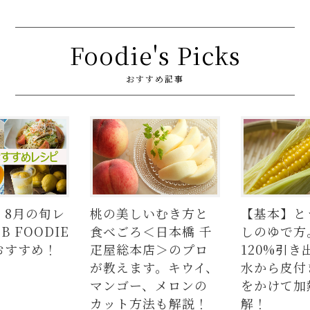
Foodie's Picks
おすすめ記事
いむき方と
【基本】とうもろこ
【簡単】豚
＜日本橋 千
しのゆで方。甘さを
の人気レシ
店＞のプロ
120%引き出すには、
ラダはタレ
す。キウイ、
水から皮付き＆時間
麺、よだれ
、メロンの
をかけて加熱が正
つかない茹
法も解説！
解！
説！