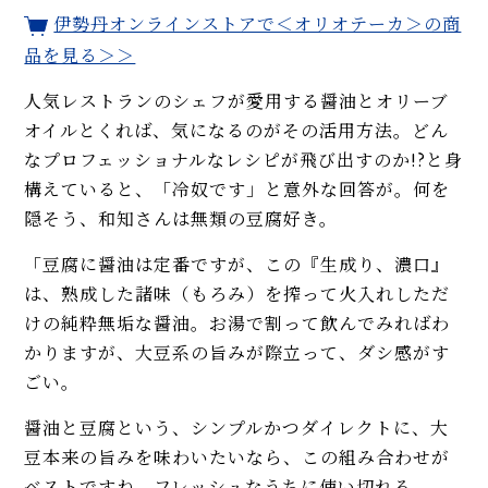
伊勢丹オンラインストアで＜オリオテーカ＞の商
品を見る＞＞
人気レストランのシェフが愛用する醤油とオリーブ
オイルとくれば、気になるのがその活用方法。どん
なプロフェッショナルなレシピが飛び出すのか!?と身
構えていると、「冷奴です」と意外な回答が。何を
隠そう、和知さんは無類の豆腐好き。
「豆腐に醤油は定番ですが、この『生成り、濃口』
は、熟成した諸味（もろみ）を搾って火入れしただ
けの純粋無垢な醤油。お湯で割って飲んでみればわ
かりますが、大豆系の旨みが際立って、ダシ感がす
ごい。
醤油と豆腐という、シンプルかつダイレクトに、大
豆本来の旨みを味わいたいなら、この組み合わせが
ベストですね。フレッシュなうちに使い切れる