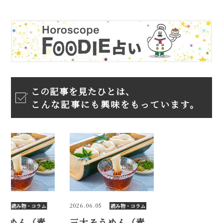
この記事を見たひとは、
こんな記事にも興味をもっています。
5
2026.06.05
読み物・コラム
読み物・コラム
うめん（素
三大そうめん（素