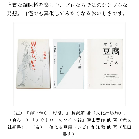
上質な調味料を楽しむ、プロならではのシンプルな
発想。自宅でも真似してみたくなるおいしさです。
（左）『弱いから、好き。』長沢節 著（文化出版局）、
（真ん中）『アウトローのワイン論』勝山晋作 他 著（光文
社新書）、（右）『使える豆腐レシピ』和知徹 他 著（柴田
書店）