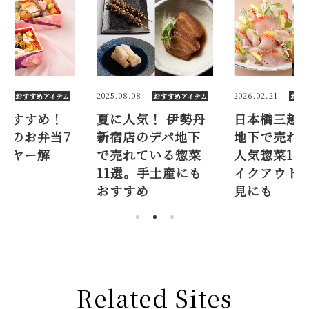
08
2026.02.21
2026.01.30
おすすめアイテム
おすすめアイテム
おす
気！ 伊勢丹
日本橋三越のデパ
観劇におす
店のデパ地下
地下で売れている
銀座三越の
れている惣菜
人気惣菜10選！ テ
選【バイヤ
。手土産にも
イクアウトでお花
説】
すめ
見にも
Related Sites