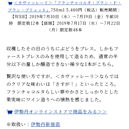
＜カヴァッレーリ＞「フランチャコルタ・ブラン・ド・
ブラン・ブリュット」
750ml 5,400円（税込）販売期間：
【WEB】2019年7月10日（水）〜7月19日（金）午前10
時 限定数12本【店頭】2019年7月17日（水）〜7月22日
（月）限定数48本
収穫したその日のうちにぶどうをプレス。しかもフ
ァーストプレスのみを使用して造るため、通常の半
分以下の量しか醸造できない稀少な1本がこちら。
贅沢な使い方ですが、＜カヴァッレーリ＞ならでは
のクリアな味わいは「さすが！」といったところ。
フランチャコルタらしい華やかさとしっかりとした
果実味にワイン造りへの情熱を感じました。
伊勢丹オンラインストアで商品をみる＞＞
※取扱い：
伊勢丹新宿店