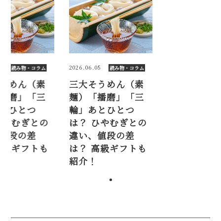
5
2026.06.05
読み物・コラム
読み物・コラム
うめん（素
三大そうめん（素
播磨」「三
麺）「播磨」「三
とひとつ
輪」あとひとつ
ひやむぎとの
は？ ひやむぎとの
値段の差
違い、値段の差
高級ギフトも
は？ 高級ギフトも
紹介！