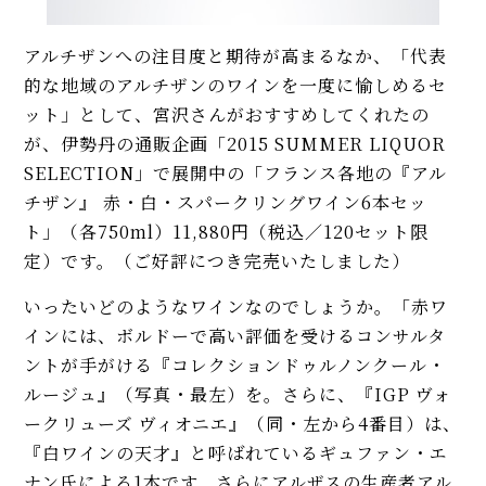
アルチザンへの注目度と期待が高まるなか、「代表
的な地域のアルチザンのワインを一度に愉しめるセ
ット」として、宮沢さんがおすすめしてくれたの
が、伊勢丹の通販企画「2015 SUMMER LIQUOR
SELECTION」で展開中の「フランス各地の『アル
チザン』 赤・白・スパークリングワイン6本セッ
ト」（各750ml）11,880円（税込／120セット限
定）です。（ご好評につき完売いたしました）
いったいどのようなワインなのでしょうか。「赤ワ
インには、ボルドーで高い評価を受けるコンサルタ
ントが手がける『コレクションドゥルノンクール・
ルージュ』（写真・最左）を。さらに、『IGP ヴォ
ークリューズ ヴィオニエ』（同・左から4番目）は、
『白ワインの天才』と呼ばれているギュファン・エ
ナン氏による1本です。さらにアルザスの生産者アル