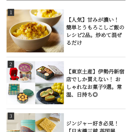
1
【人気】甘みが濃い！
簡単とうもろこしご飯の
レシピ2品。炒めて混ぜ
るだけ
2
【東京土産】伊勢丹新宿
店でしか買えない！ お
しゃれなお菓子9選。常
温、日持ち◎
3
ジンジャー好き必見！
【日本橋三越 英国展