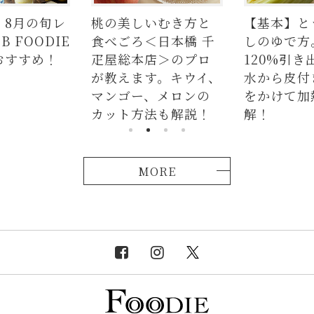
】8月の旬レ
桃の美しいむき方と
【基本】と
 FOODIE
食べごろ＜日本橋 千
しのゆで方
おすすめ！
疋屋総本店＞のプロ
120%引き
が教えます。キウイ、
水から皮付
マンゴー、メロンの
をかけて加
カット方法も解説！
解！
MORE