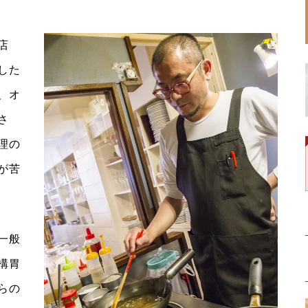
店
した
、オ
さ
理の
が苦
一般
構胃
らの