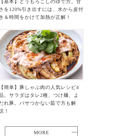
【基本】とうもろこしのゆで方。甘
さを120%引き出すには、水から皮付
き＆時間をかけて加熱が正解！
【簡単】豚しゃぶ肉の人気レシピ4
品。サラダはタレ2種、つけ麺、よ
だれ豚。パサつかない茹で方も解
説！
MORE