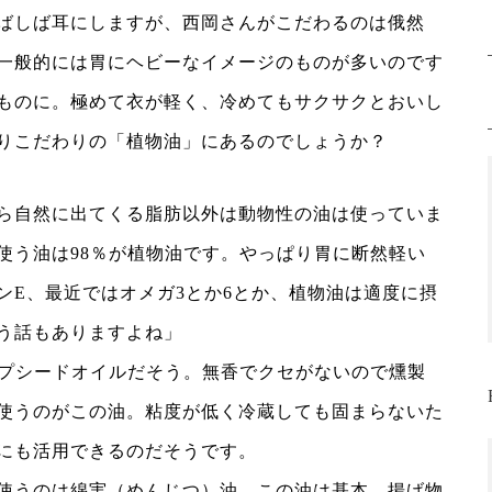
ばしば耳にしますが、西岡さんがこだわるのは俄然
一般的には胃にヘビーなイメージのものが多いのです
ものに。極めて衣が軽く、冷めてもサクサクとおいし
りこだわりの「植物油」にあるのでしょうか？
ら自然に出てくる脂肪以外は動物性の油は使っていま
使う油は98％が植物油です。やっぱり胃に断然軽い
ンE、最近ではオメガ3とか6とか、植物油は適度に摂
う話もありますよね」
ープシードオイルだそう。無香でクセがないので燻製
使うのがこの油。粘度が低く冷蔵しても固まらないた
にも活用できるのだそうです。
使うのは綿実（めんじつ）油。この油は基本、揚げ物