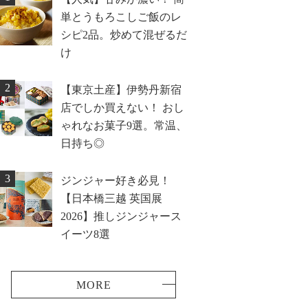
単とうもろこしご飯のレ
シピ2品。炒めて混ぜるだ
け
2
【東京土産】伊勢丹新宿
店でしか買えない！ おし
ゃれなお菓子9選。常温、
日持ち◎
3
ジンジャー好き必見！
【日本橋三越 英国展
2026】推しジンジャース
イーツ8選