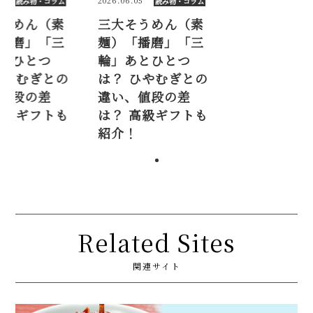
6.06.05
2026.06.05
読み物・コラム
読み物・コラム
大そうめん（素
三大そうめん（素
）「播磨」「三
麺）「播磨」「三
」あとひとつ
輪」あとひとつ
？ ひやむぎとの
は？ ひやむぎとの
い、値段の差
違い、値段の差
？ 高級ギフトも
は？ 高級ギフトも
介！
紹介！
Related Sites
関連サイト