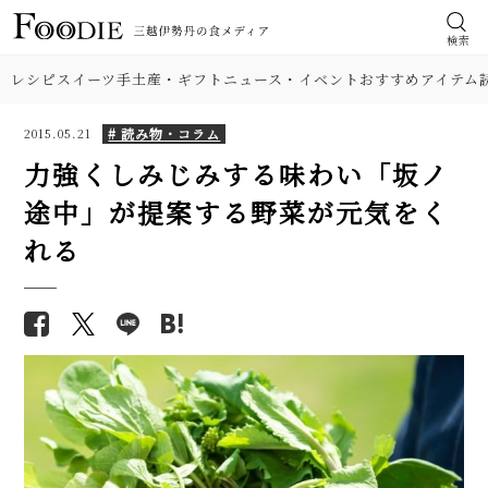
検索
レシピ
スイーツ
手土産・ギフト
ニュース・イベント
おすすめアイテム
# 読み物・コラム
2015.05.21
力強くしみじみする味わい「坂ノ
途中」が提案する野菜が元気をく
れる