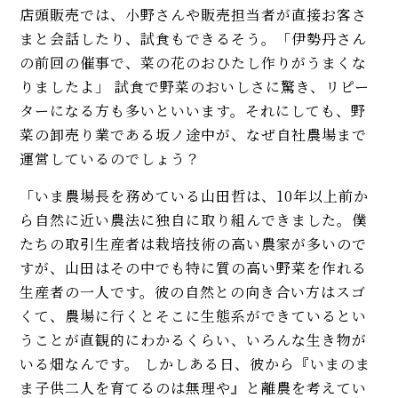
店頭販売では、小野さんや販売担当者が直接お客さ
まと会話したり、試食もできるそう。「伊勢丹さん
の前回の催事で、菜の花のおひたし作りがうまくな
りましたよ」 試食で野菜のおいしさに驚き、リピー
ターになる方も多いといいます。それにしても、野
菜の卸売り業である坂ノ途中が、なぜ自社農場まで
運営しているのでしょう？
「いま農場長を務めている山田哲は、10年以上前か
ら自然に近い農法に独自に取り組んできました。僕
たちの取引生産者は栽培技術の高い農家が多いので
すが、山田はその中でも特に質の高い野菜を作れる
生産者の一人です。彼の自然との向き合い方はスゴ
くて、農場に行くとそこに生態系ができているとい
うことが直観的にわかるくらい、いろんな生き物が
いる畑なんです。 しかしある日、彼から『いまのま
ま子供二人を育てるのは無理や』と離農を考えてい