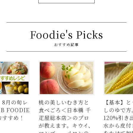
Foodie's Picks
おすすめ記事
美しいむき方と
【基本】とうもろこ
【簡単
ろ＜日本橋 千
しのゆで方。甘さを
の人気
総本店＞のプロ
120%引き出すには、
ラダは
ます。キウイ、
水から皮付き＆時間
麺、よ