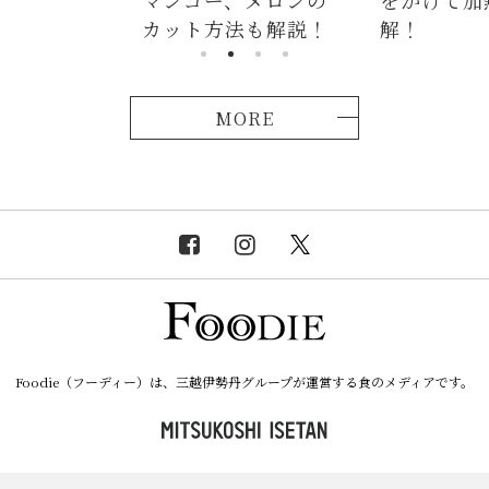
ゴー、メロンの
をかけて加熱が正
つかな
ト方法も解説！
解！
説！
MORE
Foodie（フーディー）は、三越伊勢丹グループが運営する食のメディアです。