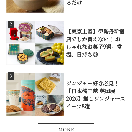
るだけ
2
【東京土産】伊勢丹新宿
店でしか買えない！ お
しゃれなお菓子9選。常
温、日持ち◎
3
ジンジャー好き必見！
【日本橋三越 英国展
2026】推しジンジャース
イーツ8選