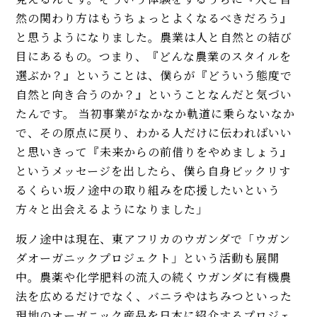
然の関わり方はもうちょっとよくなるべきだろう』
と思うようになりました。農業は人と自然との結び
目にあるもの。つまり、『どんな農業のスタイルを
選ぶか？』ということは、僕らが『どういう態度で
自然と向き合うのか？』ということなんだと気づい
たんです。 当初事業がなかなか軌道に乗らないなか
で、その原点に戻り、わかる人だけに伝わればいい
と思いきって『未来からの前借りをやめましょう』
というメッセージを出したら、僕ら自身ビックリす
るくらい坂ノ途中の取り組みを応援したいという
方々と出会えるようになりました」
坂ノ途中は現在、東アフリカのウガンダで「ウガン
ダオーガニックプロジェクト」という活動も展開
中。農薬や化学肥料の流入の続くウガンダに有機農
法を広めるだけでなく、バニラやはちみつといった
現地のオーガニック産品を日本に紹介するプロジェ