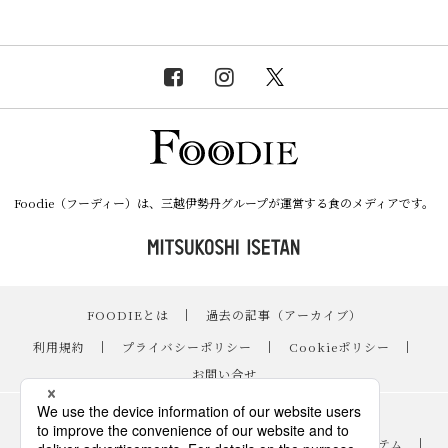
Foodie（フーディー）は、三越伊勢丹グループが運営する食のメディアです。
FOODIEとは
｜
過去の記事（アーカイブ）
｜
利用規約
｜
プライバシーポリシー
｜
Cookieポリシー
｜
お問い合せ
レシピ
｜
スイーツ
｜
手土産・ギフト
｜
ニュース・イベント
｜
おすすめアイテム
｜