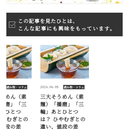
この記事を見たひとは、
こんな記事にも興味をもっています。
5
2026.06.05
2026.06.05
読み物・コラム
読み物・コラム
読み
うめん（素
三大そうめん（素
三大そうめ
播磨」「三
麺）「播磨」「三
麺）「播磨
とひとつ
輪」あとひとつ
輪」あとひ
ひやむぎとの
は？ ひやむぎとの
は？ ひやむ
値段の差
違い、値段の差
違い、値段