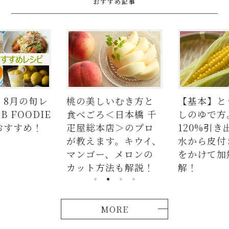
おすすめ記事
8月の旬レ
桃の美しいむき方と
【基本】と
 FOODIE
食べごろ＜日本橋 千
しのゆで方
おすすめ！
疋屋総本店＞のプロ
120%引き
が教えます。キウイ、
水から皮付
マンゴー、メロンの
をかけて加
カット方法も解説！
解！
MORE