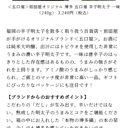
＜五口福＞岩田屋オリジナル 博多 五口福 辛子明太子 一味
（240g） 3,240円（税込）
福岡の辛子明太子を数多く取り扱う百貨店・岩田屋
が手がけるオリジナルブランド＜五口福＞。お酒に
は純米大吟醸、出汁にはトビウオを使用した非常に
うまみの濃い辛子明太子です。一味は唐辛子のはっ
きりとした存在感はあるものの、うまみの強さがそ
れを上回ります。アミノ酸のうまみがしっかり感じ
られ、ご飯とのマッチ度が非常に高い一品。ギフト
にぴったりなパッケージにも注目です！
【ブランドからのおすすめポイント】
こだわりの「だし」が生み出す、辛いだけではな
い、熟成した明太子のうまみとコクをご堪能くださ
い。箱の中にお入れした「本物の博多織」の本の栞
で、少しでも博多を感じていただきたいです。