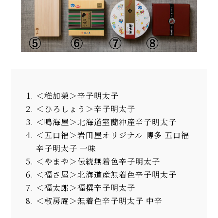
＜稚加榮＞辛子明太子
＜ひろしょう＞辛子明太子
＜鳴海屋＞北海道室蘭沖産辛子明太子
＜五口福＞岩田屋オリジナル 博多 五口福
辛子明太子 一味
＜やまや＞伝統無着色辛子明太子
＜福さ屋＞北海道産無着色辛子明太子
＜福太郎＞福撰辛子明太子
＜椒房庵＞無着色辛子明太子 中辛