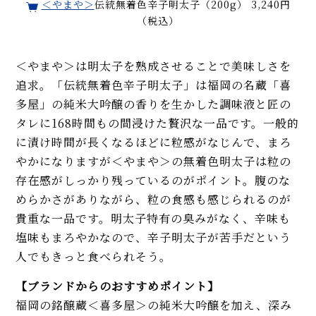
＜やまや＞
伝統無着色辛子明太子（200g） 3,240円
（税込）
＜やまや＞は明太子を熟成させることで美味しさを
追求。「伝統無着色辛子明太子」は福岡の名蔵「喜
多屋」の純米大吟醸の香りを生かした調味液と匠の
タレに168時間もの間浸けた贅沢な一品です。一般的
に漬け時間が長くなるほどに粒感がなじんで、まろ
やかになりますが＜やまや＞の無着色明太子は粒の
存在感がしっかり残っているのがポイント。腹のな
めらかさがありながら、粒の食感も感じられるのが
貴重な一品です。明太子特有の臭みがなく、辛味も
塩味もまろやかなので、辛子明太子が苦手だという
人でもきっと食べられそう。
【ブランドからのおすすめポイント】
福岡の銘醸蔵＜喜多屋＞の純米大吟醸を加え、深み