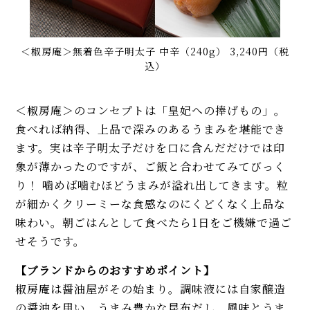
＜椒房庵＞無着色辛子明太子 中辛（240g） 3,240円（税
込）
＜椒房庵＞のコンセプトは「皇妃への捧げもの」。
食べれば納得、上品で深みのあるうまみを堪能でき
ます。実は辛子明太子だけを口に含んだだけでは印
象が薄かったのですが、ご飯と合わせてみてびっく
り！ 噛めば噛むほどうまみが溢れ出してきます。粒
が細かくクリーミーな食感なのにくどくなく上品な
味わい。朝ごはんとして食べたら1日をご機嫌で過ご
せそうです。
【ブランドからのおすすめポイント】
椒房庵は醤油屋がその始まり。調味液には自家醸造
の醤油を用い、うまみ豊かな昆布だし、風味とうま