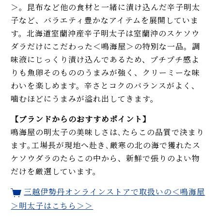
＞。昆布など他の食材と一緒に漬け込んだ辛子明太
子など、バラエティ豊かなアイテムを展開していま
す。北海道室蘭沖産辛子明太子は室蘭沖のスケソウ
ダラだけにこだわった＜鳴海屋＞の特別な一品。調
味液にじっくり漬け込んであるため、プチプチ感よ
りも魚卵そのもののうまみが強く、クリーミーな味
わいを楽しめます。辛さとコクのバランスがよく、
噛むほどにうまみが溢れ出してきます。
【ブランドからのおすすめポイント】
鳴海屋の明太子の美味しさは､たらこの品質で決まり
ます｡工場長が現地へ赴き､厳寒の北の海で獲れたス
ケソウダラのたらこの中から、新鮮で張りのよい物
だけを厳選しています。
三越伊勢丹オンラインストアで取扱いの＜鳴海屋
＞明太子はこちら＞＞