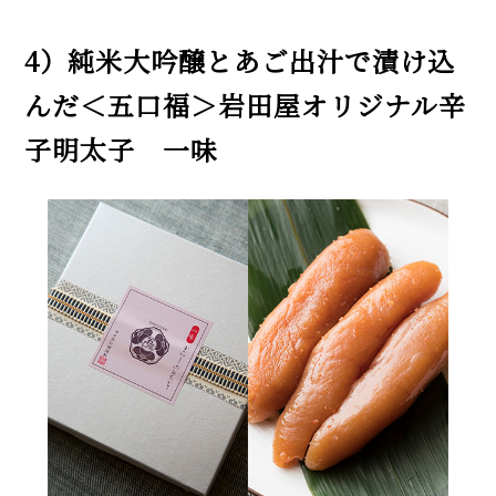
4）純米大吟醸とあご出汁で漬け込
んだ＜五口福＞岩田屋オリジナル辛
子明太子 一味