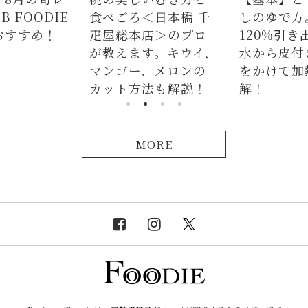
 FOODIE
食べごろ＜日本橋 千
しのゆで方
おすすめ！
疋屋総本店＞のプロ
120%引き
が教えます。キウイ、
水から皮付
マンゴー、メロンの
をかけて加
カット方法も解説！
解！
MORE