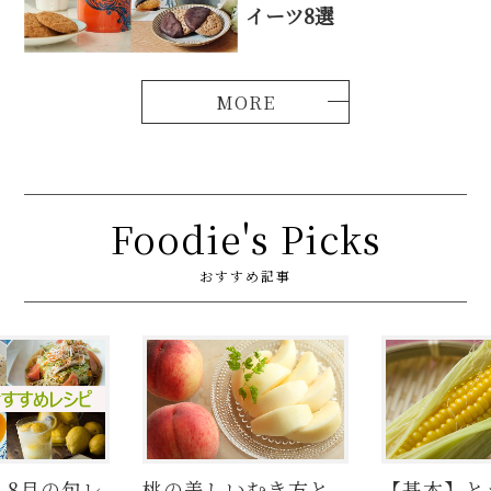
イーツ8選
Foodie's Picks
おすすめ記事
】8月の旬レ
桃の美しいむき方と
【基本】と