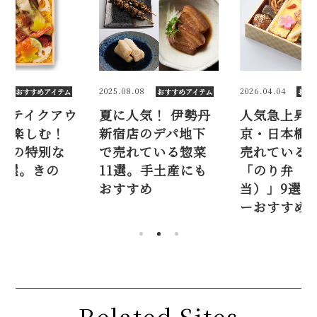
2
2025.08.08
2026.04.04
おすすめアイテム
おすすめアイテム
おす
下テイクアウ
夏に人気！ 伊勢丹
人気急上昇！
を楽しむ！
新宿店のデパ地下
京・日本橋
けの特別な
で売れている惣菜
売れている
8選。きの
11選。手土産にも
「のり弁（
…
おすすめ
当）」9選【
ーおすすめ
Related Sites