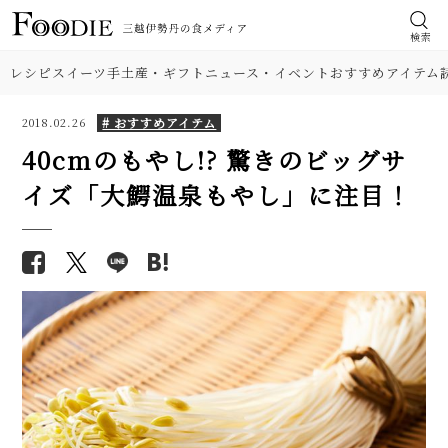
検索
レシピ
スイーツ
手土産・ギフト
ニュース・イベント
おすすめアイテム
# おすすめアイテム
2018.02.26
40cmのもやし!? 驚きのビッグサ
イズ「大鰐温泉もやし」に注目！