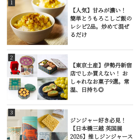
1
【人気】甘みが濃い！
簡単とうもろこしご飯の
レシピ2品。炒めて混ぜ
るだけ
2
【東京土産】伊勢丹新宿
店でしか買えない！ お
しゃれなお菓子9選。常
温、日持ち◎
3
ジンジャー好き必見！
【日本橋三越 英国展
2026】推しジンジャース