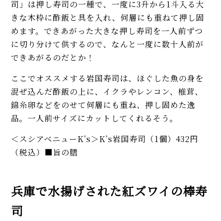
司」は押し寿司の一種で、一度に3升から1斗入る大
きな木枠に酢飯と具を入れ、何層にも重ねて押し固
めます。できあがった大きな押し寿司を一人前ずつ
に切り分けて供するので、なんと一度に数十人前が
できあがるのだとか！
ここでオススメする岩国寿司は、ほぐした魚の身を
混ぜ込んだ酢飯の上に、イクラやレンコン、椎茸、
錦糸卵などをのせて何層にも重ね、押し固めた逸
品。一人前サイズにカットしてくれるそう。
＜スシアベニューK’s＞K’s岩国寿司（1個）432円
（税込）■旨の膳
兵庫で水揚げされた紅ズワイの棒寿
司