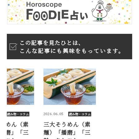
この記事を見たひとは、
こんな記事にも興味をもっています。
2026.06.05
2026.06.05
読み物・コラム
読み物・コラム
読み物・
うめん（素
三大そうめん（素
三大そうめん
播磨」「三
麺）「播磨」「三
麺）「播磨」