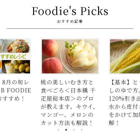
Foodie's Picks
おすすめ記事
桃の美しいむき方と
【基本】とうもろこ
食べごろ＜日本橋 千
しのゆで方。甘さを
疋屋総本店＞のプロ
120%引き出すには、
が教えます。キウイ、
水から皮付き＆時間
マンゴー、メロンの
をかけて加熱が正
カット方法も解説！
解！