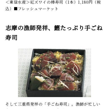
＜東信水産＞紅ズワイの棒寿司（1本）1,180円（税
込）■フレッシュマーケット
志摩の漁師発祥、鰹たっぷり手ごね
寿司
そして三重県発祥の「手ごね寿司」。漁師が忙しい