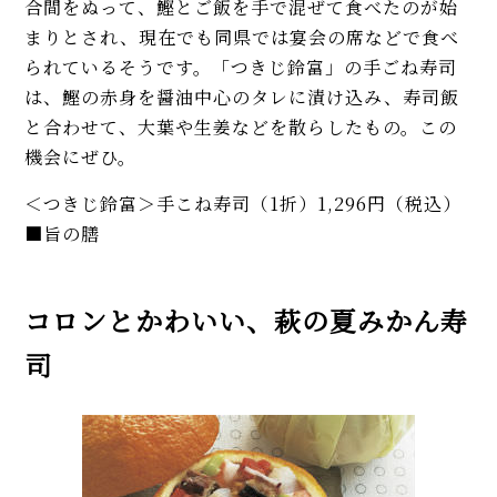
合間をぬって、鰹とご飯を手で混ぜて食べたのが始
まりとされ、現在でも同県では宴会の席などで食べ
られているそうです。「つきじ鈴富」の手ごね寿司
は、鰹の赤身を醤油中心のタレに漬け込み、寿司飯
と合わせて、大葉や生姜などを散らしたもの。この
機会にぜひ。
＜つきじ鈴富＞手こね寿司（1折）1,296円（税込）
■旨の膳
コロンとかわいい、萩の夏みかん寿
司