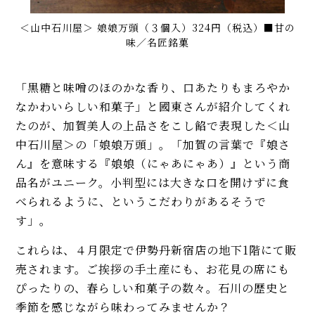
＜山中石川屋＞ 娘娘万頭（３個入）324円（税込）■甘の
味／名匠銘菓
「黒糖と味噌のほのかな香り、口あたりもまろやか
なかわいらしい和菓子」と國東さんが紹介してくれ
たのが、加賀美人の上品さをこし餡で表現した＜山
中石川屋＞の「娘娘万頭」。「加賀の言葉で『娘さ
ん』を意味する『娘娘（にゃあにゃあ）』という商
品名がユニーク。小判型には大きな口を開けずに食
べられるように、というこだわりがあるそうで
す」。
これらは、４月限定で伊勢丹新宿店の地下1階にて販
売されます。ご挨拶の手土産にも、お花見の席にも
ぴったりの、春らしい和菓子の数々。石川の歴史と
季節を感じながら味わってみませんか？