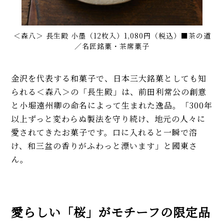
＜森八＞ 長生殿 小墨（12枚入）1,080円（税込）■茶の道
／名匠銘菓・茶席菓子
金沢を代表する和菓子で、日本三大銘菓としても知
られる＜森八＞の「長生殿」は、前田利常公の創意
と小堀遠州卿の命名によって生まれた逸品。「300年
以上ずっと変わらぬ製法を守り続け、地元の人々に
愛されてきたお菓子です。口に入れると一瞬で溶
け、和三盆の香りがふわっと漂います」と國東さ
ん。
愛らしい「桜」がモチーフの限定品