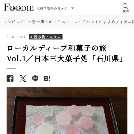
検索
レシピ
スイーツ
手土産・ギフト
ニュース・イベント
おすすめアイテム
# 読み物・コラム
2015.04.04
ローカルディープ和菓子の旅
Vol.1／日本三大菓子処「石川県」