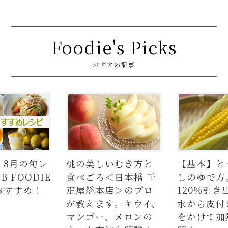
Foodie's Picks
おすすめ記事
の旬レ
桃の美しいむき方と
【基本】とうも
ODIE
食べごろ＜日本橋 千
しのゆで方。甘
め！
疋屋総本店＞のプロ
120%引き出す
が教えます。キウイ、
水から皮付き＆
マンゴー、メロンの
をかけて加熱が