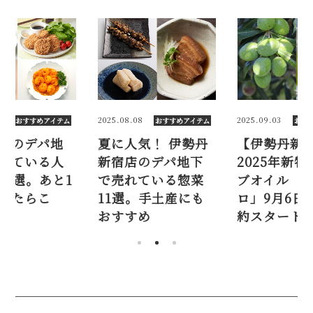
2025.08.08
2025.09.03
2025.10.
おすすめアイテム
おすすめアイテム
夏に人気！ 伊勢丹
【伊勢丹新宿店】
銀座
新宿店のデパ地下
2025年新物オリー
下で
で売れている惣菜
ブオイル「ノヴェッ
気惣菜
11選。手土産にも
ロ」9月6日から予
品、
おすすめ
約スタート！
れ！