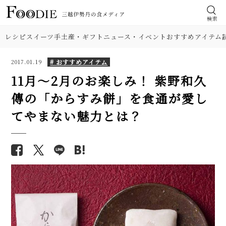
検索
レシピ
スイーツ
手土産・ギフト
ニュース・イベント
おすすめアイテム
# おすすめアイテム
2017.01.19
11月～2月のお楽しみ！ 紫野和久
傳の「からすみ餅」を食通が愛し
てやまない魅力とは？