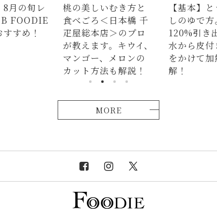
いむき方と
【基本】とうもろこ
【簡単】
＜日本橋 千
しのゆで方。甘さを
の人気レ
店＞のプロ
120%引き出すには、
ラダはタ
す。キウイ、
水から皮付き＆時間
麺、よだ
、メロンの
をかけて加熱が正
つかない
法も解説！
解！
説！
MORE