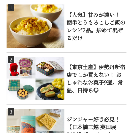
1
【人気】甘みが濃い！
簡単とうもろこしご飯の
レシピ2品。炒めて混ぜ
るだけ
2
【東京土産】伊勢丹新宿
店でしか買えない！ お
しゃれなお菓子9選。常
温、日持ち◎
3
ジンジャー好き必見！
【日本橋三越 英国展