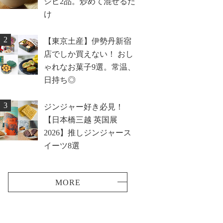
シピ2品。炒めて混ぜるだ
け
2
【東京土産】伊勢丹新宿
店でしか買えない！ おし
ゃれなお菓子9選。常温、
日持ち◎
3
ジンジャー好き必見！
【日本橋三越 英国展
2026】推しジンジャース
イーツ8選