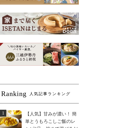
Ranking
人気記事ランキング
1
【人気】甘みが濃い！ 簡
単とうもろこしご飯のレ