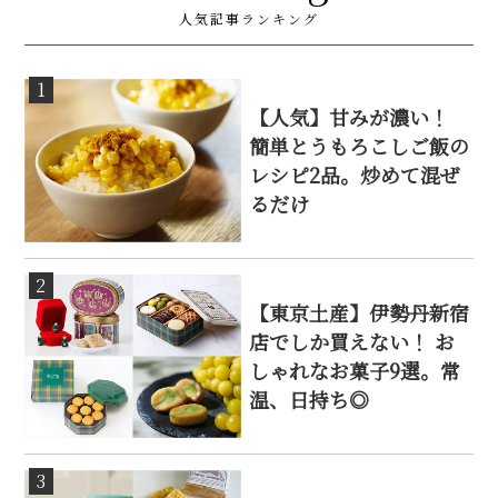
人気記事ランキング
1
【人気】甘みが濃い！
簡単とうもろこしご飯の
レシピ2品。炒めて混ぜ
るだけ
2
【東京土産】伊勢丹新宿
店でしか買えない！ お
しゃれなお菓子9選。常
温、日持ち◎
3