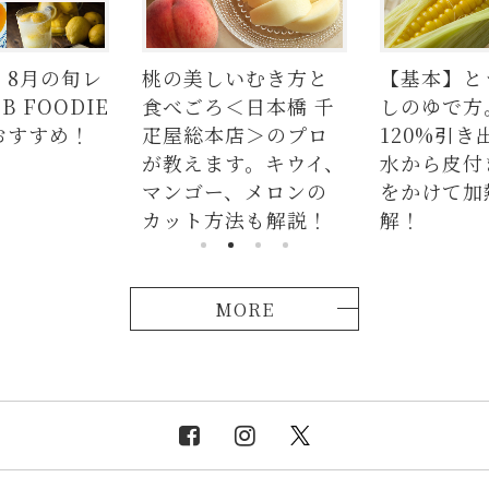
8月の旬レ
桃の美しいむき方と
【基本】とう
FOODIE
食べごろ＜日本橋 千
しのゆで方。
すすめ！
疋屋総本店＞のプロ
120%引き
が教えます。キウイ、
水から皮付き
マンゴー、メロンの
をかけて加熱
カット方法も解説！
解！
MORE