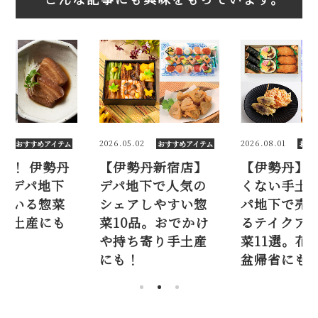
8
2026.05.02
2026.08.01
おすすめアイテム
おすすめアイテム
おす
気！ 伊勢丹
【伊勢丹新宿店】
【伊勢丹】
のデパ地下
デパ地下で人気の
くない手土産
ている惣菜
シェアしやすい惣
パ地下で売
。手土産にも
菜10品。おでかけ
るテイクア
め
や持ち寄り手土産
菜11選。花
にも！
盆帰省にも