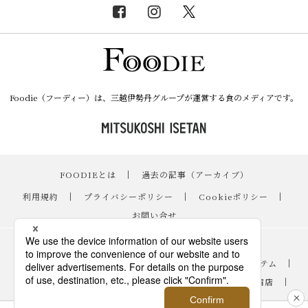
Foodie（フーディー）は、三越伊勢丹グループが運営する食のメディアです。
FOODIEとは
｜
過去の記事（アーカイブ）
｜
利用規約
｜
プライバシーポリシー
｜
Cookieポリシー
｜
お問い合せ
レシピ
｜
スイーツ
｜
手土産・ギフト
｜
ニュース・イベント
｜
おすすめアイテム
｜
読み物・コラム
｜
バイヤーのイチオシ！
｜
伊勢丹新宿店
｜
銀座三越
｜
日本橋三越本店
｜
FOODIE占い