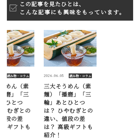
この記事を見たひとは、
こんな記事にも興味をもっています。
2026.06.05
2026.06.05
読み物・コラム
読み物・コラム
読み物・
めん（素
三大そうめん（素
三大そうめん
磨」「三
麺）「播磨」「三
麺）「播磨」
ひとつ
輪」あとひとつ
輪」あとひと
やむぎとの
は？ ひやむぎとの
は？ ひやむぎ
段の差
違い、値段の差
違い、値段の
級ギフトも
は？ 高級ギフトも
は？ 高級ギフ
紹介！
紹介！