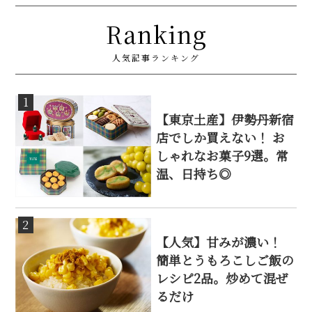
Ranking
人気記事ランキング
1
【東京土産】伊勢丹新宿
店でしか買えない！ お
しゃれなお菓子9選。常
温、日持ち◎
2
【人気】甘みが濃い！
簡単とうもろこしご飯の
レシピ2品。炒めて混ぜ
るだけ