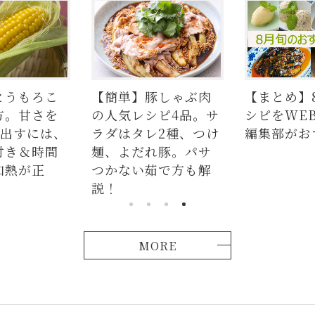
もろこ
【簡単】豚しゃぶ肉
【まとめ】8月
甘さを
の人気レシピ4品。サ
シピをWEB FO
すには、
ラダはタレ2種、つけ
編集部がおすす
＆時間
麺、よだれ豚。パサ
が正
つかない茹で方も解
説！
MORE