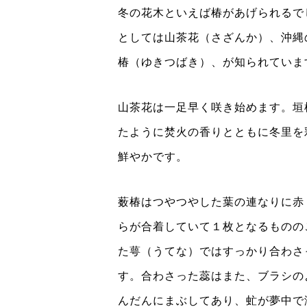
冬の花木といえば椿があげられるで
としては山茶花（さざんか）、沖縄
椿（ゆきつばき）、が知られていま
山茶花は一足早く咲き始めます。垣
たように焚火の香りとともに冬里を
鮮やかです。
薮椿はつやつやした葉の連なりに赤
らが合着していて１枚となるものの
た萼（うてな）ではすっかり合わさ
す。合わさった蕊はまた、ブラシの
んだんにまぶしてあり、虻が夢中で