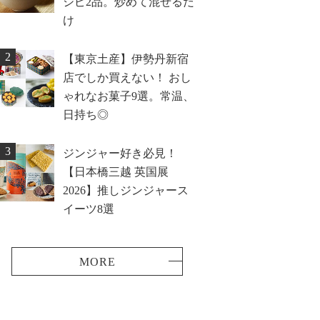
シピ2品。炒めて混ぜるだ
け
2
【東京土産】伊勢丹新宿
店でしか買えない！ おし
ゃれなお菓子9選。常温、
日持ち◎
3
ジンジャー好き必見！
【日本橋三越 英国展
2026】推しジンジャース
イーツ8選