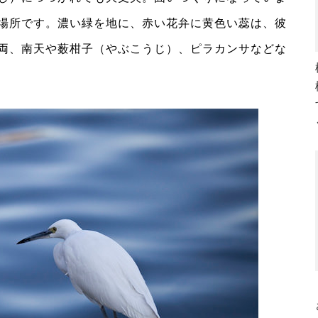
場所です。濃い緑を地に、赤い花弁に黄色い蕊は、彼
両、南天や薮柑子（やぶこうじ）、ピラカンサなどな