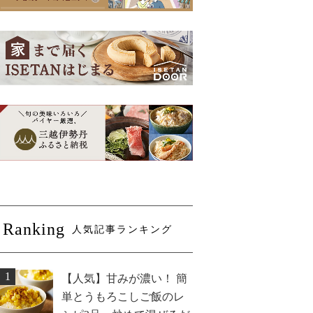
Ranking
人気記事ランキング
1
【人気】甘みが濃い！ 簡
単とうもろこしご飯のレ