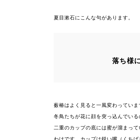
夏目漱石にこんな句があります。
落ち様
薮椿はよく見ると一風変わっていま
冬鳥たちが花に顔を突っ込んでいる
二重のカップの底には蜜が溜まって
わけです。カップは鋭い嘴（くちば