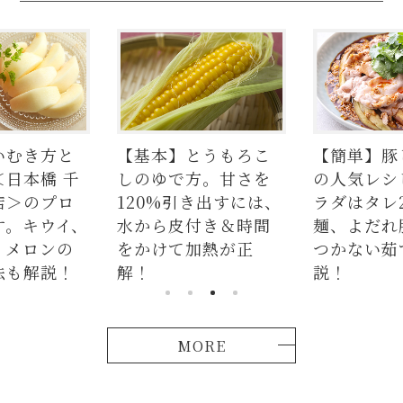
いむき方と
【基本】とうもろこ
【簡単】豚
＜日本橋 千
しのゆで方。甘さを
の人気レシ
店＞のプロ
120%引き出すには、
ラダはタレ
す。キウイ、
水から皮付き＆時間
麺、よだれ
、メロンの
をかけて加熱が正
つかない茹
法も解説！
解！
説！
MORE