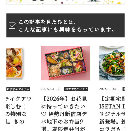
この記事を見たひとは、
こんな記事にも興味をもっています。
.04
2025.11.06
2025.09.12
おすすめアイテム
おすすめアイテム
お
26年】お花見
【定期宅配】
デパ地下テ
っていきたい
ISETAN DOORオ
トで秋を楽
伊勢丹新宿店デ
リジナルサラダが
三越だけの
下のお弁当9
新登場。鎌倉紅谷
お弁当8選
春限定弁当が
コラボも！
こ、栗…