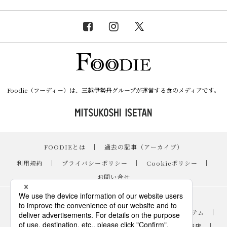
Foodie（フーディー）は、三越伊勢丹グループが運営する食のメディアです。
FOODIEとは
｜
過去の記事（アーカイブ）
｜
利用規約
｜
プライバシーポリシー
｜
Cookieポリシー
｜
お問い合せ
レシピ
｜
スイーツ
｜
手土産・ギフト
｜
ニュース・イベント
｜
おすすめアイテム
｜
読み物・コラム
｜
バイヤーのイチオシ！
｜
伊勢丹新宿店
｜